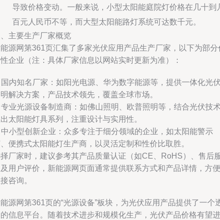
导致价格变动。一般来说，小型太阳能庭院灯价格在几十到
百元人民币不等，而大型太阳能路灯系统可达数千元。
三、主要生产厂家概览
新能源网第361页汇集了多家光伏应用产品生产厂家，以下为部分
表性企业（注：具体厂家信息以网站实时更新为准）：
. 国内知名厂家：如阳光电源、华为数字能源等，提供一体化光
照明解决方案，产品技术领先，覆盖全球市场。
. 专业光源设备制造商：如佛山照明、欧普照明等，结合光伏技
推出太阳能灯具系列，注重设计与实用性。
. 中小型创新企业：众多专注于细分领域的企业，如太阳能警示
灯、便携式太阳能灯生产商，以灵活定制和性价比取胜。
选择厂家时，建议参考其产品质量认证（如CE、RoHS）、售后
务及用户评价，新能源网页面通常提供联系方式和产品详情，方
直接咨询。
能源网第361页的“光源设备”板块，为光伏应用产品提供了一个
明的信息平台。随着技术进步和规模化生产，光伏产品价格有望