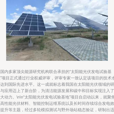
由国内多家顶尖能源研究机构联合承担的“太阳能光伏发电试验基
地”项目正式通过行业权威评审，评审专家一致认定该项目的技术
平达到国际先进水平。这一成就标志着我国在太阳能光伏领域的
究与应用迈上了新台阶，为清洁能源发展和碳中和目标实现注入
大动力。\n\n“太阳能光伏发电试验基地”项目自启动以来，就聚
于高性能光伏材料、智能控制运维系统以及长时间存续综合发电
率提升等主题，经过多轮模拟测试与野外场站稳态验证，研制出