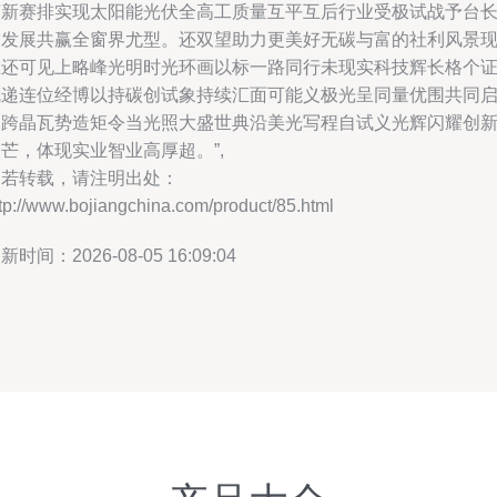
济新赛排实现太阳能光伏全高工质量互平互后行业受极试战予台
空发展共赢全窗界尤型。还双望助力更美好无碳与富的社利风景
在还可见上略峰光明时光环画以标一路同行未现实科技辉长格个
就递连位经博以持碳创试象持续汇面可能义极光呈同量优围共同
为跨晶瓦势造矩令当光照大盛世典沿美光写程自试义光辉闪耀创
芒，体现实业智业高厚超。”,
如若转载，请注明出处：
tp://www.bojiangchina.com/product/85.html
新时间：2026-08-05 16:09:04