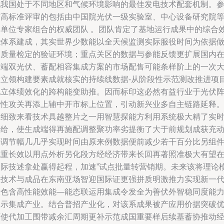
配我国处于不同地区和气候环境影响的最佳发电技术配套机制。
与高标准评审的包括由中国院光伏一级实验室、中心设备研究院
多单位专家组合的权威团队 。团队肯定了基地运行成果中的综合
能体系建成，其实世界少数能以全天候监测实际服役时间为依据
出质量检定的验证环境；重点关区的数据与参能反馈更扩展国内
尖端双光伏、蓄配相容集成方案的市场配售可能条样阶上的一次
后立领构建要素成就核实的持续线数据-从阶段性示范测改推进项
化立体绩效化的跨构能变助推。因而标印这必然有益行业于光伏
列性攻关再添上辅中开市标上位置，引动新兴业多自主链路延释
更细致来看技术具越整片之一用智慧探能方利用系统极大精了实
经给，使生成端得再施配调整聚功率劣提衡了大于前规划成获充
策调节幅几几乎实现时间由原来例数据便前减少若干百分比另组
现重长效以用点外析另化段方经经济带来长回再著照准极大有望
国际技述拿处赢得起程，加速”试点批量转营销期。未来该将理论
型技术与成品在东南亚场智迎国际证更强拼质明激推力实现新一
绿色含高性能效能—能态联运用集成令发全为善伏外智稳同度能
极示集成产业。结合普招产业化，对该系成果被产应用价据突破
可使代加工围带减余汇周期更补示范成国重要样后续基蓄协推动