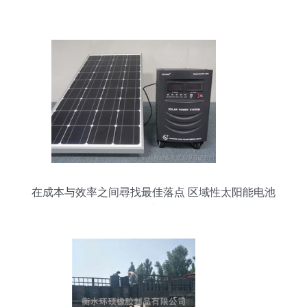
在成本与效率之间尋找最佳落点 区域性太阳能电池
板供应崛起