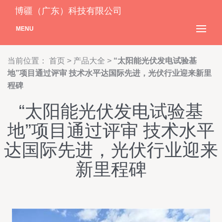
博疆（广东）科技有限公司
MENU
当前位置：
首页
>
产品大全
>
“太阳能光伏发电试验基
地”项目通过评审 技术水平达国际先进，光伏行业迎来新里
程碑
“太阳能光伏发电试验基
地”项目通过评审 技术水平
达国际先进，光伏行业迎来
新里程碑