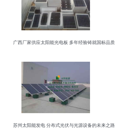
广西厂家供应太阳能光电板 多年经验铸就国标品质
光源设备
苏州太阳能发电 分布式光伏与光源设备的未来之路